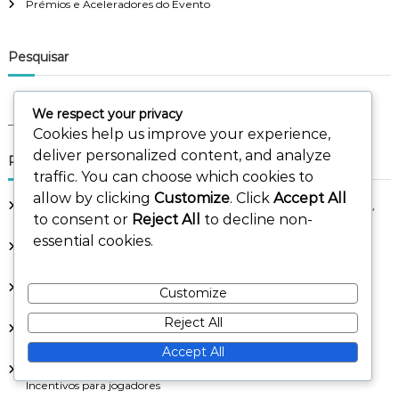
Prémios e Aceleradores do Evento
Pesquisar
S
S
We respect your privacy
e
e
a
Cookies help us improve your experience,
a
r
c
deliver personalized content, and analyze
r
Publicações recentes
h
c
traffic. You can choose which cookies to
h
allow by clicking
Customize
. Click
Accept All
Códigos de Oferta para Pacotes de Descanso: Ofertas resgatáveis,
f
to consent or
Reject All
to decline non-
Itens de Recuperação, Benefícios para Jogadores
o
essential cookies.
Bónus de Patrocinador da Comunidade: Envolvimento dos
r
jogadores, Eventos da comunidade, Recompensas exclusivas
:
Métodos de Aquisição de Tokens: Estratégias de jogo, Compras
Customize
dentro do jogo, Oportunidades de ganho
Reject All
Códigos de Oferta Gratuita: Partilhas da comunidade, Sorteios
online, Eventos promocionais
Accept All
Tokens de Edição Limitada: Itens exclusivos, Eventos sazonais,
Incentivos para jogadores