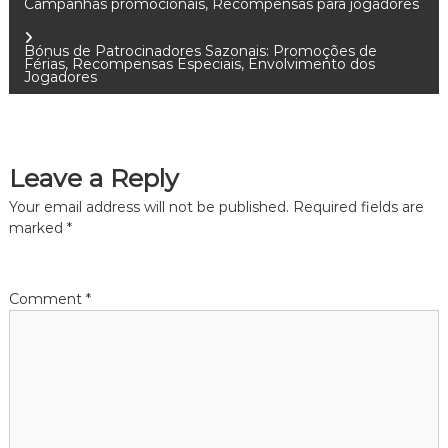
Campanhas promocionais, Recompensas para jogadores
o
Bónus de Patrocinadores Sazonais: Promoções de
Férias, Recompensas Especiais, Envolvimento dos
s
Jogadores
t
n
Leave a Reply
Your email address will not be published.
Required fields are
a
marked
*
v
Comment
*
i
g
a
t