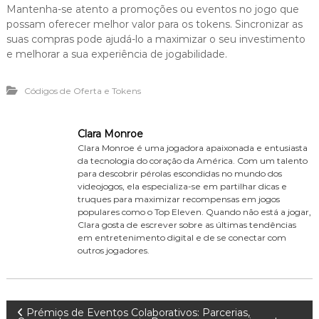
Mantenha-se atento a promoções ou eventos no jogo que
possam oferecer melhor valor para os tokens. Sincronizar as
suas compras pode ajudá-lo a maximizar o seu investimento
e melhorar a sua experiência de jogabilidade.
Códigos de Oferta e Tokens
Clara Monroe
Clara Monroe é uma jogadora apaixonada e entusiasta
da tecnologia do coração da América. Com um talento
para descobrir pérolas escondidas no mundo dos
videojogos, ela especializa-se em partilhar dicas e
truques para maximizar recompensas em jogos
populares como o Top Eleven. Quando não está a jogar,
Clara gosta de escrever sobre as últimas tendências
em entretenimento digital e de se conectar com
outros jogadores.
P
Prémios de Eventos Colaborativos: Parcerias,