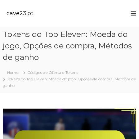
S
k
cave23.pt
i
p
t
Tokens do Top Eleven: Moeda do
o
c
jogo, Opções de compra, Métodos
o
n
de ganho
t
e
Home
Códigos de Oferta e Tokens
n
Tokens do Top Eleven: Moeda do jogo, Opções de compra, Métodos de
t
ganho