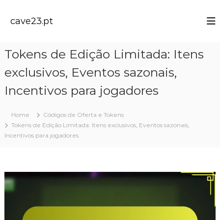
S
k
cave23.pt
i
p
t
Tokens de Edição Limitada: Itens
o
c
exclusivos, Eventos sazonais,
o
n
Incentivos para jogadores
t
e
Home
Códigos de Oferta e Tokens
n
Tokens de Edição Limitada: Itens exclusivos, Eventos sazonais,
t
Incentivos para jogadores