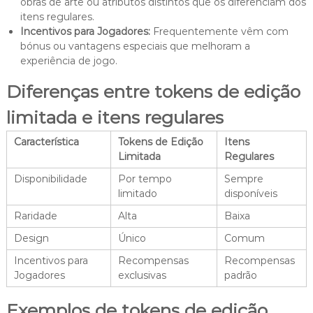
obras de arte ou atributos distintos que os diferenciam dos
itens regulares.
Incentivos para Jogadores:
Frequentemente vêm com
bónus ou vantagens especiais que melhoram a
experiência de jogo.
Diferenças entre tokens de edição
limitada e itens regulares
Característica
Tokens de Edição
Itens
Limitada
Regulares
Disponibilidade
Por tempo
Sempre
limitado
disponíveis
Raridade
Alta
Baixa
Design
Único
Comum
Incentivos para
Recompensas
Recompensas
Jogadores
exclusivas
padrão
Exemplos de tokens de edição