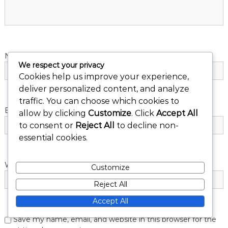
t
i
o
Name
*
We respect your privacy
Cookies help us improve your experience,
n
deliver personalized content, and analyze
traffic. You can choose which cookies to
Email
*
allow by clicking
Customize
. Click
Accept All
to consent or
Reject All
to decline non-
essential cookies.
Website
Customize
Reject All
Accept All
Save my name, email, and website in this browser for the