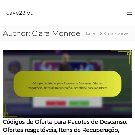
S
k
cave23.pt
i
p
t
Author:
Clara Monroe
Home
Clara Monroe
o
c
o
n
t
e
n
t
Códigos de Oferta para Pacotes de Descanso:
Ofertas resgatáveis, Itens de Recuperação,