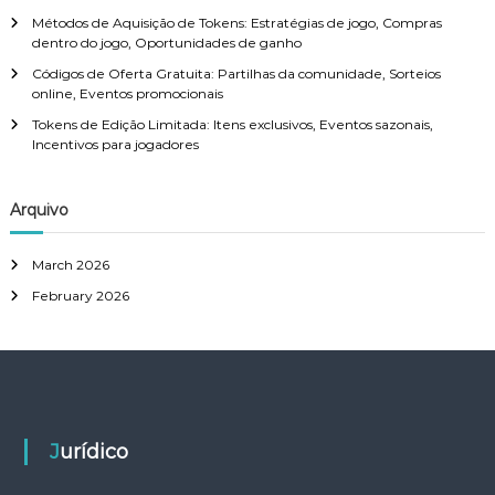
:
i
e
n
a
,
Métodos de Aquisição de Tokens: Estratégias de jogo, Compras
s
R
dentro do jogo, Oportunidades de ganho
,
e
Códigos de Oferta Gratuita: Partilhas da comunidade, Sorteios
R
c
online, Eventos promocionais
e
o
c
m
Tokens de Edição Limitada: Itens exclusivos, Eventos sazonais,
o
p
Incentivos para jogadores
m
e
p
n
e
s
Arquivo
n
a
s
s
a
E
March 2026
s
x
February 2026
E
c
s
l
p
u
e
s
c
i
i
v
a
a
i
s
Jurídico
s
,