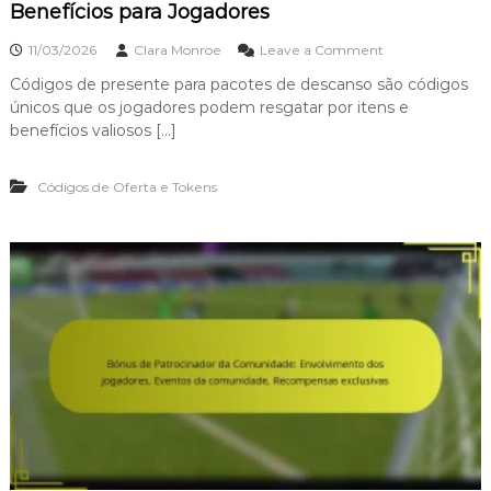
Benefícios para Jogadores
o
11/03/2026
Clara Monroe
Leave a Comment
n
Códigos de presente para pacotes de descanso são códigos
C
únicos que os jogadores podem resgatar por itens e
ó
d
benefícios valiosos […]
i
g
Códigos de Oferta e Tokens
o
s
d
e
O
f
e
r
t
a
p
a
r
a
P
a