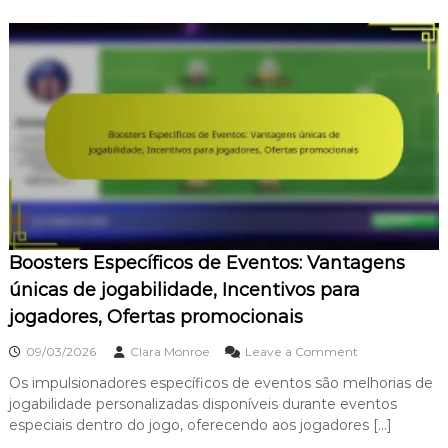
E
o
v
v
n
o
e
a
s
n
d
,
t
o
E
o
r
v
s
e
e
p
s
n
r
P
t
o
a
o
m
r
s
o
a
s
c
N
a
i
o
z
o
Boosters Específicos de Eventos: Vantagens
v
o
n
o
n
únicas de jogabilidade, Incentivos para
a
s
a
i
jogadores, Ofertas promocionais
J
i
s
o
s
o
g
,
09/03/2026
Clara Monroe
Leave a Comment
n
a
I
Os impulsionadores específicos de eventos são melhorias de
B
d
n
jogabilidade personalizadas disponíveis durante eventos
o
o
c
o
r
e
especiais dentro do jogo, oferecendo aos jogadores […]
s
e
n