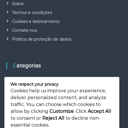
E
Sobre
n
v
Termos e condições
o
Cookies e rastreamento
l
v
Contate-nos
i
m
Política de proteção de dados
e
n
t
o
d
Categorias
o
s
J
Bónus de Patrocinador e Ofertas Mensais
o
We respect your privacy
g
Códigos de Oferta e Tokens
Cookies help us improve your experience,
a
deliver personalized content, and analyze
Prémios e Aceleradores do Evento
d
o
traffic. You can choose which cookies to
r
allow by clicking
Customize
. Click
Accept All
e
to consent or
Reject All
to decline non-
s
essential cookies.