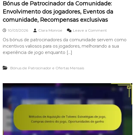
Bónus de Patrocinador da Comunidade:
c
o
Envolvimento dos jogadores, Eventos da
t
comunidade, Recompensas exclusivas
e
s
o
d
10/03/2026
Clara Monroe
Leave a Comment
n
e
Os bónus de patrocinadores da comunidade servem como
B
D
incentivos valiosos para os jogadores, melhorando a sua
ó
e
n
s
experiência de jogo enquanto […]
u
c
s
a
Bónus de Patrocinador e Ofertas Mensais
d
n
e
s
P
o
a
:
t
O
r
f
o
e
c
r
i
t
n
a
a
s
d
r
o
e