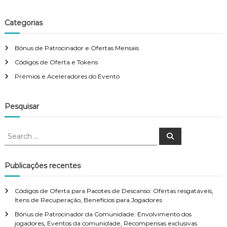
s
s
d
g
S
o
i
Categorias
n
a
r
c
z
e
o
o
s
Bónus de Patrocinador e Ofertas Mensais
a
n
,
Códigos de Oferta e Tokens
a
E
v
i
v
Prémios e Aceleradores do Evento
s
e
:
n
i
P
t
Pesquisar
r
o
g
o
s
m
d
S
S
o
a
a
e
e
ç
C
a
a
r
õ
o
c
r
t
e
m
Publicações recentes
h
s
u
c
d
n
h
i
Códigos de Oferta para Pacotes de Descanso: Ofertas resgatáveis,
e
i
f
Itens de Recuperação, Benefícios para Jogadores
F
d
o
o
é
a
Bónus de Patrocinador da Comunidade: Envolvimento dos
r
r
d
jogadores, Eventos da comunidade, Recompensas exclusivas