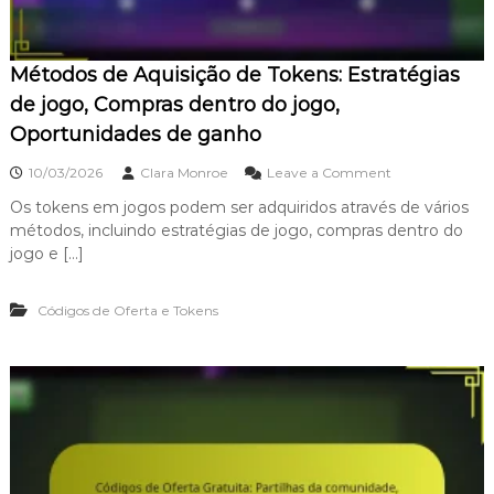
r
s
d
g
a
a
Métodos de Aquisição de Tokens: Estratégias
C
t
o
á
de jogo, Compras dentro do jogo,
m
v
Oportunidades de ganho
u
e
n
i
o
i
s
10/03/2026
Clara Monroe
Leave a Comment
n
d
,
Os tokens em jogos podem ser adquiridos através de vários
M
a
I
métodos, incluindo estratégias de jogo, compras dentro do
é
d
t
t
e
e
jogo e […]
o
:
n
d
E
s
Códigos de Oferta e Tokens
o
n
d
s
v
e
d
o
R
e
l
e
A
v
c
q
i
u
u
m
p
i
e
e
s
n
r
i
t
a