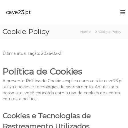
S
k
cave23.pt
i
p
t
Cookie Policy
Home
Cookie Policy
o
c
o
n
Última atualização: 2026-02-21
t
e
n
Política de Cookies
t
A presente Política de Cookies explica como o site cave23.pt
utiliza cookies e tecnologias de rastreamento. Ao utilizar o
nosso site, você concorda com o uso de cookies de acordo
com esta política.
Cookies e Tecnologias de
Rastreamento Utilizados