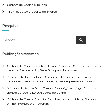
Códigos de Oferta e Tokens
Prémios e Aceleradores do Evento
Pesquisar
S
S
e
e
a
a
r
c
r
Publicações recentes
h
c
h
Códigos de Oferta para Pacotes de Descanso: Ofertas resgatáveis,
f
Itens de Recuperação, Benefícios para Jogadores
o
Bónus de Patrocinador da Comunidade: Envolvimento dos
r
jogadores, Eventos da comunidade, Recompensas exclusivas
:
Métodos de Aquisição de Tokens: Estratégias de jogo, Compras
dentro do jogo, Oportunidades de ganho
Códigos de Oferta Gratuita: Partilhas da comunidade, Sorteios
online, Eventos promocionais