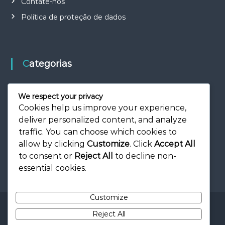
Contate-nos
Política de proteção de dados
Categorias
Bónus de Patrocinador e Ofertas Mensais
We respect your privacy
Códigos de Oferta e Tokens
Cookies help us improve your experience,
deliver personalized content, and analyze
Prémios e Aceleradores do Evento
traffic. You can choose which cookies to
allow by clicking
Customize
. Click
Accept All
to consent or
Reject All
to decline non-
essential cookies.
Customize
Copyright © 2026
cave23.pt
All rights reserved. Theme:
Flash
by
Reject All
ThemeGrill. Powered by
WordPress