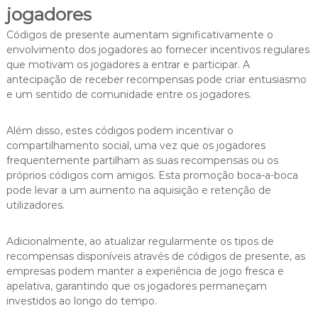
jogadores
Códigos de presente aumentam significativamente o
envolvimento dos jogadores ao fornecer incentivos regulares
que motivam os jogadores a entrar e participar. A
antecipação de receber recompensas pode criar entusiasmo
e um sentido de comunidade entre os jogadores.
Além disso, estes códigos podem incentivar o
compartilhamento social, uma vez que os jogadores
frequentemente partilham as suas recompensas ou os
próprios códigos com amigos. Esta promoção boca-a-boca
pode levar a um aumento na aquisição e retenção de
utilizadores.
Adicionalmente, ao atualizar regularmente os tipos de
recompensas disponíveis através de códigos de presente, as
empresas podem manter a experiência de jogo fresca e
apelativa, garantindo que os jogadores permaneçam
investidos ao longo do tempo.