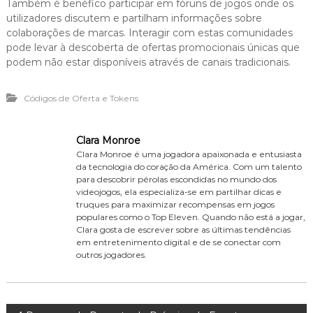
Também é benéfico participar em fóruns de jogos onde os
utilizadores discutem e partilham informações sobre
colaborações de marcas. Interagir com estas comunidades
pode levar à descoberta de ofertas promocionais únicas que
podem não estar disponíveis através de canais tradicionais.
Códigos de Oferta e Tokens
Clara Monroe
Clara Monroe é uma jogadora apaixonada e entusiasta
da tecnologia do coração da América. Com um talento
para descobrir pérolas escondidas no mundo dos
videojogos, ela especializa-se em partilhar dicas e
truques para maximizar recompensas em jogos
populares como o Top Eleven. Quando não está a jogar,
Clara gosta de escrever sobre as últimas tendências
em entretenimento digital e de se conectar com
outros jogadores.