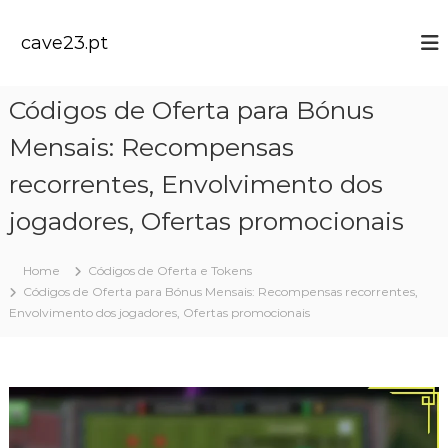
S
k
cave23.pt
i
p
t
Códigos de Oferta para Bónus
o
c
Mensais: Recompensas
o
n
recorrentes, Envolvimento dos
t
jogadores, Ofertas promocionais
e
n
t
Home
Códigos de Oferta e Tokens
Códigos de Oferta para Bónus Mensais: Recompensas recorrentes,
Envolvimento dos jogadores, Ofertas promocionais