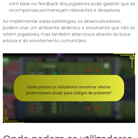
com base no feedback dos jogadores pode garantir que as
recompensas permaneçam relevantes e desejáveis.
Ao implementar estas estratégias, os desenvolvedores
podem criar um ambiente dinâmico e envolvente que não só
retém jogadores, mas também atrai novos através do boca-
a-boca e do envolvimento comunitário.