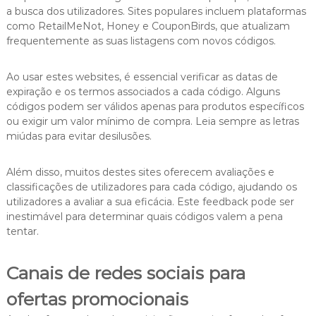
a busca dos utilizadores. Sites populares incluem plataformas
como RetailMeNot, Honey e CouponBirds, que atualizam
frequentemente as suas listagens com novos códigos.
Ao usar estes websites, é essencial verificar as datas de
expiração e os termos associados a cada código. Alguns
códigos podem ser válidos apenas para produtos específicos
ou exigir um valor mínimo de compra. Leia sempre as letras
miúdas para evitar desilusões.
Além disso, muitos destes sites oferecem avaliações e
classificações de utilizadores para cada código, ajudando os
utilizadores a avaliar a sua eficácia. Este feedback pode ser
inestimável para determinar quais códigos valem a pena
tentar.
Canais de redes sociais para
ofertas promocionais