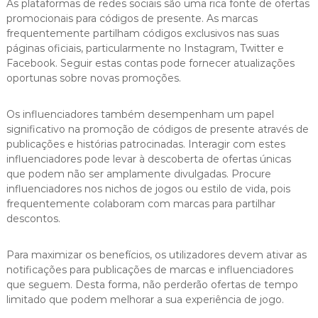
As plataformas de redes sociais são uma rica fonte de ofertas
promocionais para códigos de presente. As marcas
frequentemente partilham códigos exclusivos nas suas
páginas oficiais, particularmente no Instagram, Twitter e
Facebook. Seguir estas contas pode fornecer atualizações
oportunas sobre novas promoções.
Os influenciadores também desempenham um papel
significativo na promoção de códigos de presente através de
publicações e histórias patrocinadas. Interagir com estes
influenciadores pode levar à descoberta de ofertas únicas
que podem não ser amplamente divulgadas. Procure
influenciadores nos nichos de jogos ou estilo de vida, pois
frequentemente colaboram com marcas para partilhar
descontos.
Para maximizar os benefícios, os utilizadores devem ativar as
notificações para publicações de marcas e influenciadores
que seguem. Desta forma, não perderão ofertas de tempo
limitado que podem melhorar a sua experiência de jogo.