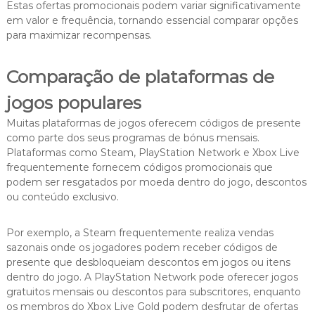
Estas ofertas promocionais podem variar significativamente
em valor e frequência, tornando essencial comparar opções
para maximizar recompensas.
Comparação de plataformas de
jogos populares
Muitas plataformas de jogos oferecem códigos de presente
como parte dos seus programas de bónus mensais.
Plataformas como Steam, PlayStation Network e Xbox Live
frequentemente fornecem códigos promocionais que
podem ser resgatados por moeda dentro do jogo, descontos
ou conteúdo exclusivo.
Por exemplo, a Steam frequentemente realiza vendas
sazonais onde os jogadores podem receber códigos de
presente que desbloqueiam descontos em jogos ou itens
dentro do jogo. A PlayStation Network pode oferecer jogos
gratuitos mensais ou descontos para subscritores, enquanto
os membros do Xbox Live Gold podem desfrutar de ofertas