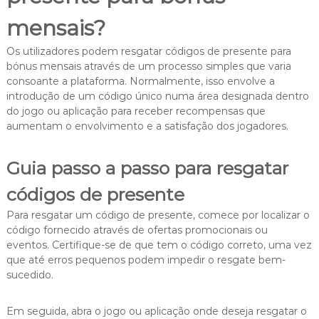
mensais?
Os utilizadores podem resgatar códigos de presente para
bónus mensais através de um processo simples que varia
consoante a plataforma. Normalmente, isso envolve a
introdução de um código único numa área designada dentro
do jogo ou aplicação para receber recompensas que
aumentam o envolvimento e a satisfação dos jogadores.
Guia passo a passo para resgatar
códigos de presente
Para resgatar um código de presente, comece por localizar o
código fornecido através de ofertas promocionais ou
eventos. Certifique-se de que tem o código correto, uma vez
que até erros pequenos podem impedir o resgate bem-
sucedido.
Em seguida, abra o jogo ou aplicação onde deseja resgatar o