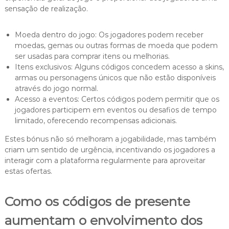
sensação de realização.
Moeda dentro do jogo: Os jogadores podem receber
moedas, gemas ou outras formas de moeda que podem
ser usadas para comprar itens ou melhorias.
Itens exclusivos: Alguns códigos concedem acesso a skins,
armas ou personagens únicos que não estão disponíveis
através do jogo normal.
Acesso a eventos: Certos códigos podem permitir que os
jogadores participem em eventos ou desafios de tempo
limitado, oferecendo recompensas adicionais.
Estes bónus não só melhoram a jogabilidade, mas também
criam um sentido de urgência, incentivando os jogadores a
interagir com a plataforma regularmente para aproveitar
estas ofertas.
Como os códigos de presente
aumentam o envolvimento dos