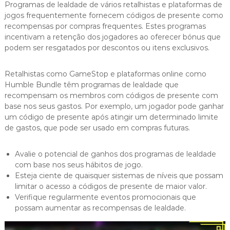
Programas de lealdade de vários retalhistas e plataformas de
jogos frequentemente fornecem códigos de presente como
recompensas por compras frequentes. Estes programas
incentivam a retenção dos jogadores ao oferecer bónus que
podem ser resgatados por descontos ou itens exclusivos.
Retalhistas como GameStop e plataformas online como
Humble Bundle têm programas de lealdade que
recompensam os membros com códigos de presente com
base nos seus gastos. Por exemplo, um jogador pode ganhar
um código de presente após atingir um determinado limite
de gastos, que pode ser usado em compras futuras.
Avalie o potencial de ganhos dos programas de lealdade
com base nos seus hábitos de jogo.
Esteja ciente de quaisquer sistemas de níveis que possam
limitar o acesso a códigos de presente de maior valor.
Verifique regularmente eventos promocionais que
possam aumentar as recompensas de lealdade.