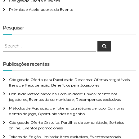
Códigos de Oferta e Tokens
Prémios e Aceleradores do Evento
Pesquisar
S
S
e
e
a
a
r
c
r
Publicações recentes
h
c
h
Códigos de Oferta para Pacotes de Descanso: Ofertas resgatáveis,
f
Itens de Recuperação, Benefícios para Jogadores
o
Bónus de Patrocinador da Comunidade: Envolvimento dos
r
jogadores, Eventos da comunidade, Recompensas exclusivas
:
Métodos de Aquisição de Tokens: Estratégias de jogo, Compras
dentro do jogo, Oportunidades de ganho
Códigos de Oferta Gratuita: Partilhas da comunidade, Sorteios
online, Eventos promocionais
Tokens de Edição Limitada: Itens exclusivos, Eventos sazonais,