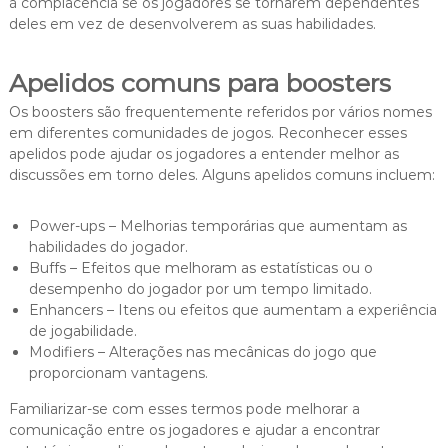
à complacência se os jogadores se tornarem dependentes
deles em vez de desenvolverem as suas habilidades.
Apelidos comuns para boosters
Os boosters são frequentemente referidos por vários nomes
em diferentes comunidades de jogos. Reconhecer esses
apelidos pode ajudar os jogadores a entender melhor as
discussões em torno deles. Alguns apelidos comuns incluem:
Power-ups – Melhorias temporárias que aumentam as
habilidades do jogador.
Buffs – Efeitos que melhoram as estatísticas ou o
desempenho do jogador por um tempo limitado.
Enhancers – Itens ou efeitos que aumentam a experiência
de jogabilidade.
Modifiers – Alterações nas mecânicas do jogo que
proporcionam vantagens.
Familiarizar-se com esses termos pode melhorar a
comunicação entre os jogadores e ajudar a encontrar