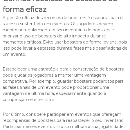
forma eficaz
A gestão eficaz dos recursos de boosters é essencial para o
sucesso sustentado em eventos. Os jogadores devem
monitorar regularmente o seu inventário de boosters e
priorizar o uso de boosters de alto impacto durante
momentos críticos. Evite usar boosters de forma leviana, pois
isso pode levar a escassez durante fases mais desafiadoras de
um evento.
Estabelecer uma estratégia para a conservação de boosters
pode ajudar os jogadores a manter uma vantagem
competitiva. Por exemplo, guardar boosters poderosos para
as fases finais de um evento pode proporcionar uma
vantagem de última hora, especialmente quando a
competição se intensifica.
Por último, considere participar em eventos que ofereçam
recompensas de boosters para reabastecer o seu inventário.
Participar nesses eventos não só melhora a sua jogabilidade,