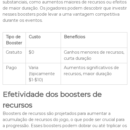
substanciais, como aumentos maiores de recursos ou efeitos
de maior duração. Os jogadores podem descobrir que investir
nesses boosters pode levar a uma vantagem competitiva
durante os eventos.
Tipo de
Custo
Benefícios
Booster
Gratuito
$0
Ganhos menores de recursos,
curta duração
Pago
Varia
Aumentos significativos de
(tipicamente
recursos, maior duração
$1-$10)
Efetividade dos boosters de
recursos
Boosters de recursos são projetados para aumentar a
acumulação de recursos do jogo, o que pode ser crucial para
a progressão. Esses boosters podem dobrar ou até triplicar os