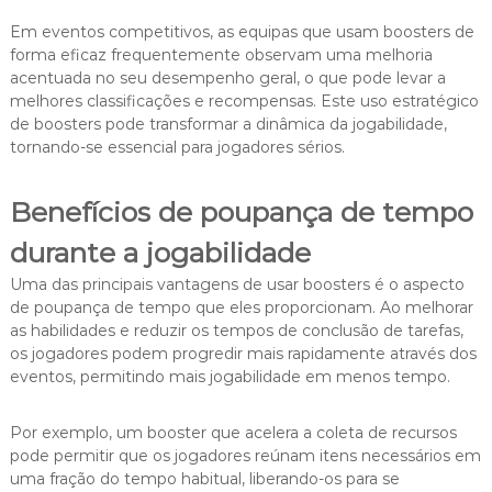
Em eventos competitivos, as equipas que usam boosters de
forma eficaz frequentemente observam uma melhoria
acentuada no seu desempenho geral, o que pode levar a
melhores classificações e recompensas. Este uso estratégico
de boosters pode transformar a dinâmica da jogabilidade,
tornando-se essencial para jogadores sérios.
Benefícios de poupança de tempo
durante a jogabilidade
Uma das principais vantagens de usar boosters é o aspecto
de poupança de tempo que eles proporcionam. Ao melhorar
as habilidades e reduzir os tempos de conclusão de tarefas,
os jogadores podem progredir mais rapidamente através dos
eventos, permitindo mais jogabilidade em menos tempo.
Por exemplo, um booster que acelera a coleta de recursos
pode permitir que os jogadores reúnam itens necessários em
uma fração do tempo habitual, liberando-os para se