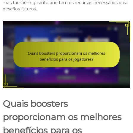
mas também garante que tem os recursos necessários para
desafios futuros.
Quais boosters
proporcionam os melhores
benefícios para os