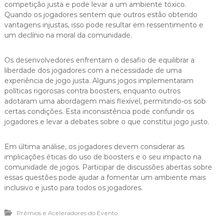
competição justa e pode levar a um ambiente tóxico.
Quando os jogadores sentem que outros estão obtendo
vantagens injustas, isso pode resultar em ressentimento e
um declínio na moral da comunidade.
Os desenvolvedores enfrentam o desafio de equilibrar a
liberdade dos jogadores com a necessidade de uma
experiência de jogo justa. Alguns jogos implementaram
políticas rigorosas contra boosters, enquanto outros
adotaram uma abordagem mais flexível, permitindo-os sob
certas condições. Esta inconsistência pode confundir os
jogadores e levar a debates sobre o que constitui jogo justo.
Em última análise, os jogadores devem considerar as
implicações éticas do uso de boosters e o seu impacto na
comunidade de jogos. Participar de discussões abertas sobre
essas questões pode ajudar a fomentar um ambiente mais
inclusivo e justo para todos os jogadores.
Prémios e Aceleradores do Evento