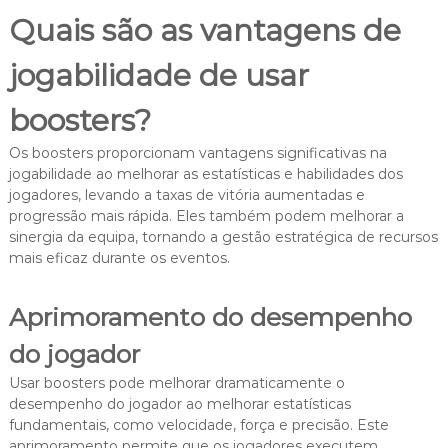
Quais são as vantagens de
jogabilidade de usar
boosters?
Os boosters proporcionam vantagens significativas na
jogabilidade ao melhorar as estatísticas e habilidades dos
jogadores, levando a taxas de vitória aumentadas e
progressão mais rápida. Eles também podem melhorar a
sinergia da equipa, tornando a gestão estratégica de recursos
mais eficaz durante os eventos.
Aprimoramento do desempenho
do jogador
Usar boosters pode melhorar dramaticamente o
desempenho do jogador ao melhorar estatísticas
fundamentais, como velocidade, força e precisão. Este
aprimoramento permite que os jogadores executem