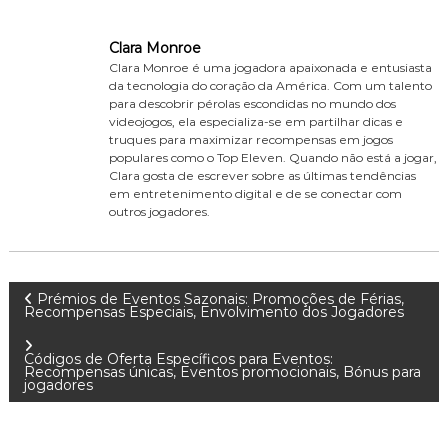
Clara Monroe
Clara Monroe é uma jogadora apaixonada e entusiasta
da tecnologia do coração da América. Com um talento
para descobrir pérolas escondidas no mundo dos
videojogos, ela especializa-se em partilhar dicas e
truques para maximizar recompensas em jogos
populares como o Top Eleven. Quando não está a jogar,
Clara gosta de escrever sobre as últimas tendências
em entretenimento digital e de se conectar com
outros jogadores.
P
Prémios de Eventos Sazonais: Promoções de Férias,
Recompensas Especiais, Envolvimento dos Jogadores
o
Códigos de Oferta Específicos para Eventos:
Recompensas únicas, Eventos promocionais, Bónus para
s
jogadores
t