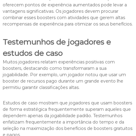
oferecem pontos de experiência aumentados pode levar a
vantagens significativas. Os jogadores devem procurar
combinar esses boosters com atividades que gerem altas
recompensas de experiência para otimizar os seus benefícios.
Testemunhos de jogadores e
estudos de caso
Muitos jogadores relatam experiências positivas com
boosters, destacando como transformaram a sua
jogabilidade. Por exemplo, um jogador notou que usar um
booster de recursos pago durante um grande evento lhe
permitiu garantir classificações altas.
Estudos de caso mostram que jogadores que usam boosters
de forma estratégica frequentemente superam aqueles que
dependem apenas da jogabilidade padrão. Testemunhos
enfatizam frequentemente a importância do tempo e da
seleção na maximização dos benefícios de boosters gratuitos
e pagos.