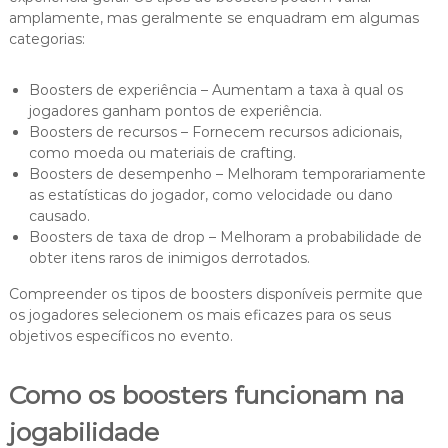
amplamente, mas geralmente se enquadram em algumas
categorias:
Boosters de experiência – Aumentam a taxa à qual os
jogadores ganham pontos de experiência.
Boosters de recursos – Fornecem recursos adicionais,
como moeda ou materiais de crafting.
Boosters de desempenho – Melhoram temporariamente
as estatísticas do jogador, como velocidade ou dano
causado.
Boosters de taxa de drop – Melhoram a probabilidade de
obter itens raros de inimigos derrotados.
Compreender os tipos de boosters disponíveis permite que
os jogadores selecionem os mais eficazes para os seus
objetivos específicos no evento.
Como os boosters funcionam na
jogabilidade